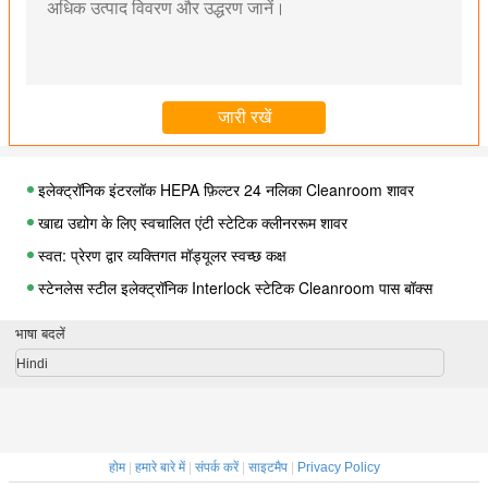
इलेक्ट्रॉनिक इंटरलॉक HEPA फ़िल्टर 24 नलिका Cleanroom शावर
खाद्य उद्योग के लिए स्वचालित एंटी स्टेटिक क्लीनररूम शावर
स्वत: प्रेरण द्वार व्यक्तिगत मॉड्यूलर स्वच्छ कक्ष
स्टेनलेस स्टील इलेक्ट्रॉनिक Interlock स्टेटिक Cleanroom पास बॉक्स
धूल मुक्त कक्षा 100 Laminar फ्लो एयर शावर पास बॉक्स
भाषा बदलें
प्रयोगशाला के लिए कक्षा 100 लिफ्ट दरवाजा Cleanroom पास बॉक्स
Hindi
750 * 600 * 1200 मिमी मैकेनिकल इंटरलॉक क्लीनररूम से गुजरता है
जीएमपी फार्मास्युटिकल हार्डवॉल / सॉफ्टवॉल क्लीन रूम
स्टेनलेस स्टील अस्पताल / प्रयोगशाला Laminar फ्लो बूथ
होम
|
हमारे बारे में
|
संपर्क करें
|
साइटमैप
|
Privacy Policy
एंटी स्टेटिक कस्टमाइज्ड मूवेबल सॉफ्टवॉल क्लीन रूम