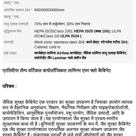
डब्ल्यू * एच):
आंतरिक आकार (एल *
940X600X660mm
डब्ल्यू * एच):
वायु प्रवाह प्रणाली:
70% एयर री-सर्कुलेशन, 30% एयर निकास
शुद्धिकरण रैंक:
HEPA ISO5(Class 100);
HEPA ISO5 (कक्षा 100);
ULPA
ISO4(Class 10)
ULPA ISO4 (
सामग्री:
Work zone: stainless steel 304;
कार्य क्षेत्र: स्टेनलेस स्टील 304;
Cabinet: cold ro
कार्यक्षेत्र लामिना Airflow कार्यक्षेत्र
जैविक लामिना वायु प्रवाह कैबिनेट
हाई लाइट:
,
,
फ्लोरोसेंट लैंप Laminar फ्लो क्लीन बेंच
प्रतिदीप्त लैम्प वर्टिकल बायोलॉजिकल लामिनर एयर फ्लो कैबिनेट
परिचय :
जैविक सुरक्षा कैबिनेट एक प्रकार का सुरक्षा उपकरण है जिसका उपयोग व्यापक
रूप से वैज्ञानिक अनुसंधान, शिक्षण, नैदानिक ​​निरीक्षण और माइक्रोबायोलॉजी,
बायोमेडिसिन, आनुवंशिक पुनर्संयोजन, पशु प्रयोग, जैविक उत्पादों, आदि के
उत्पादन में किया जाता है।यह प्रयोगशाला जैव सुरक्षा में प्रथम-स्तरीय
सुरक्षात्मक बाधा भी है।बुनियादी सुरक्षा उपकरणों के रूप में, जैव सुरक्षा कैबिनेट
एक जैव सुरक्षा प्रयोगशाला प्राथमिक अलगाव सुरक्षा संरक्षण उपकरण जैव
सुरक्षा कैबिनेट है।संक्रामक पदार्थों से जुड़े सभी ऑपरेशनों को जैव सुरक्षा