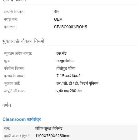
उत्पत्ति के प्लेस:
चीन
ब्रांड नाम:
OEM
प्रमाणन:
CE/ISO9001/ROHS
भुगतान & नौवहन नियमों
न्यूनतम आदेश मात्रा:
एक सेट
मूल्य:
negotiable
पैकेजिंग विवरण:
पॉलीवुड पैकिंग
प्रसव के समय:
7-15 कार्य दिवसों
भुगतान शर्तें:
एल / सी, टी / टी, वेस्टर्न यूनियन
आपूर्ति की क्षमता:
प्रति माह 200 सेट
वर्णन
Cleanroom कार्यक्षेत्र
नाम:
जैविक सुरक्षा कैबिनेट
बाहरी आकार (एल *
1100X750X2250mm