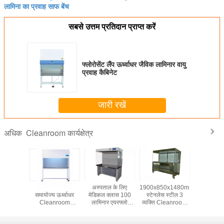
लामिना का प्रवाह साफ बेंच
सबसे उत्तम प्रतिदान प्राप्त करें
फ्लोरोसेंट लैंप ऊर्ध्वाधर जैविक लामिनार वायु
प्रवाह कैबिनेट
जारी रखें
Cleanroom कार्यक्षेत्र
अधिक
ैंप ऊर्ध्वाधर
आसान ऑपरेशन
अस्पताल के लिए
1900x850x1480mm
प्रयोगशाला
िनार वायु
समायोज्य ऊर्ध्वाधर
मेडिकल क्लास 100
स्टेनलेस स्टील 3
फ्लो क्ली
कैबिनेट
Cleanroom
लामिनार एयरफ्लो
व्यक्ति Cleanroom
कार्यक्षेत्र
कार्यक्षेत्र
कार्यक्षेत्र