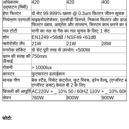
अधिकतम
420
420
400
उद्घाटन (मिमी)
हेपा फिल्टर
दो सेट 99.999% दक्षता @ 0.3um फ़िल्टर जीवन सूचक
नियंत्रण प्रणाली
माइक्रोप्रोसेसर, एलसीडी डिस्प्ले, निकास फिल्टर और डाउन
फिल्टर दबाव, आर्द्रता और तापमान, सिस्टम काम करने का 
नल टोटी
पानी का नल या गैस का नल चुनाव के लिए: 1 सेट
शोर
EN1249 <58dB / NSF49 <61dB
फ्लोरोसेंट लैंप
21W
21W
28W
पनरोक सॉकेट
दो सेट पूरी तरह से उपभोग: <500W
काम की सतह की
750mm
ऊँचाई
रोशनी
> 1000lux
कास्टर
फुटमास्टर ढलाईकार
मानक गौण
बेस स्टैंड, रिमोट कंट्रोल, फुट स्विच, ड्रेन वैल्यू, (एग्जॉस्ट ब
एग्जॉस्ट डक्ट) केवल बी 2 के लिए
बिजली की आपूर्ति
AC220V + _ 10% 50 / 60HZ 110V + _ 10% 60H
सेवन
760W
800W
900W
फोटो: