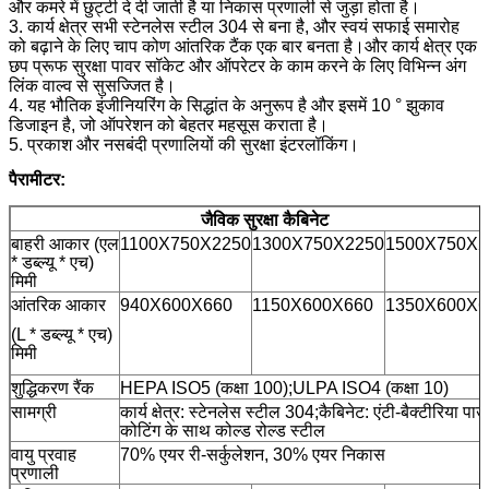
और कमरे में छुट्टी दे दी जाती है या निकास प्रणाली से जुड़ा होता है।
3. कार्य क्षेत्र सभी स्टेनलेस स्टील 304 से बना है, और स्वयं सफाई समारोह
को बढ़ाने के लिए चाप कोण आंतरिक टैंक एक बार बनता है।और कार्य क्षेत्र एक
छप प्रूफ सुरक्षा पावर सॉकेट और ऑपरेटर के काम करने के लिए विभिन्न अंग
लिंक वाल्व से सुसज्जित है।
4. यह भौतिक इंजीनियरिंग के सिद्धांत के अनुरूप है और इसमें 10 ° झुकाव
डिजाइन है, जो ऑपरेशन को बेहतर महसूस कराता है।
5. प्रकाश और नसबंदी प्रणालियों की सुरक्षा इंटरलॉकिंग।
पैरामीटर:
जैविक सुरक्षा कैबिनेट
बाहरी आकार (एल
1100X750X2250
1300X750X2250
1500X750X2
* डब्ल्यू * एच)
मिमी
आंतरिक आकार
940X600X660
1150X600X660
1350X600X6
(L * डब्ल्यू * एच)
मिमी
शुद्धिकरण रैंक
HEPA ISO5 (कक्षा 100);ULPA ISO4 (कक्षा 10)
सामग्री
कार्य क्षेत्र: स्टेनलेस स्टील 304;कैबिनेट: एंटी-बैक्टीरिया पा
कोटिंग के साथ कोल्ड रोल्ड स्टील
वायु प्रवाह
70% एयर री-सर्कुलेशन, 30% एयर निकास
प्रणाली