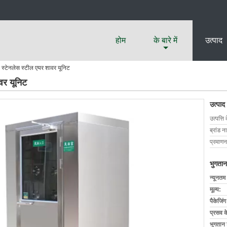
होम
के बारे में
उत्पाद
स्टेनलेस स्टील एयर शावर यूनिट
वर यूनिट
उत्पाद
उत्पत्ति 
ब्रांड न
प्रमाणन
भुगतान
न्यूनतम
मूल्य:
पैकेजिं
प्रसव 
भुगतान शर