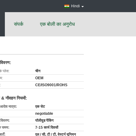
Hindi
संपर्क
एक बोली का अनुरोध
 विवरण:
के प्लेस:
चीन
ाम:
OEM
:
CE/ISO9001/ROHS
 & नौवहन नियमों:
 आदेश मात्रा:
एक सेट
negotiable
ग विवरण:
पॉलीवुड पैकिंग
के समय:
7-15 कार्य दिवसों
्तें:
एल / सी, टी / टी, वेस्टर्न यूनियन